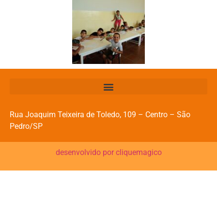
Rua Joaquim Teixeira de Toledo, 109 – Centro – São
Pedro/SP
desenvolvido por cliquemagico